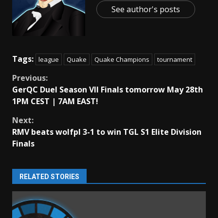
See author's posts
Tags:
league
Quake
Quake Champions
tournament
Continue
Previous:
GerQC Duel Season VII Finals tomorrow May 28th
Reading
1PM CEST | 7AM EAST!
Next:
RMV beats wolfpl 3-1 to win TGL S1 Elite Division
Finals
RELATED STORIES