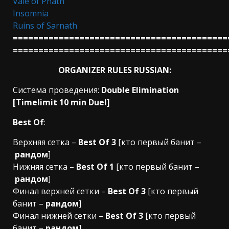
Vale of Pnath
Insomnia
Ruins of Sarnath
==========================================
==========================================
ORGANIZER RULES
RUSSIAN:
Система проведения:
Double Elimination
[Timelimit 10 min Duel]
Best Of
:
Верхняя сетка –
Best Of 3
[кто первый банит –
рандом
]
Нижняя сетка –
Best Of 1
[кто первый банит –
рандом
]
Финал верхней сетки –
Best Of 3
[кто первый
банит –
рандом
]
Финал нижней сетки –
Best Of 3
[кто первый
банит –
рандом
]